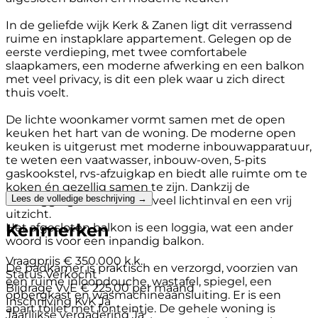
In de geliefde wijk Kerk & Zanen ligt dit verrassend
ruime en instapklare appartement. Gelegen op de
eerste verdieping, met twee comfortabele
slaapkamers, een moderne afwerking en een balkon
met veel privacy, is dit een plek waar u zich direct
thuis voelt.
De lichte woonkamer vormt samen met de open
keuken het hart van de woning. De moderne open
keuken is uitgerust met moderne inbouwapparatuur,
te weten een vaatwasser, inbouw-oven, 5-pits
gaskookstel, rvs-afzuigkap en biedt alle ruimte om te
koken én gezellig samen te zijn. Dankzij de
Lees de volledige beschrijving →
hoekligging heeft u extra veel lichtinval en een vrij
uitzicht.
Kenmerken
Het afgesloten balkon is een loggia, wat een ander
woord is voor een inpandig balkon.
Vraagprijs
€ 350.000 k.k.
De badkamer is praktisch en verzorgd, voorzien van
Status
Verkocht
een ruime inloopdouche, wastafel, spiegel, een
Bijdrage VvE
€ 225,00 per maand
opbergkast en wasmachineaansluiting. Er is een
Inschrijving KvK
Ja
apart toilet met fonteintje. De gehele woning is
Jaarlijkse vergadering
Ja