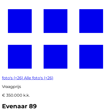
foto's (+26)
Alle foto's (+26)
Vraagprijs
€ 350.000 k.k.
Evenaar 89