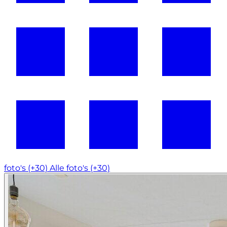
foto's (+30)
Alle foto's (+30)