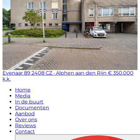
Evenaar 89
2408 CZ · Alphen aan den Rijn
€ 350.000
k.k.
Home
Media
In de buurt
Documenten
Aanbod
Over ons
Reviews
Contact