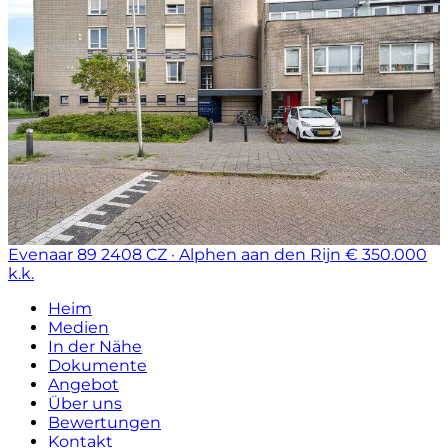
Evenaar 89
2408 CZ · Alphen aan den Rijn
€ 350.000
k.k.
Heim
Medien
In der Nähe
Dokumente
Angebot
Über uns
Bewertungen
Kontakt